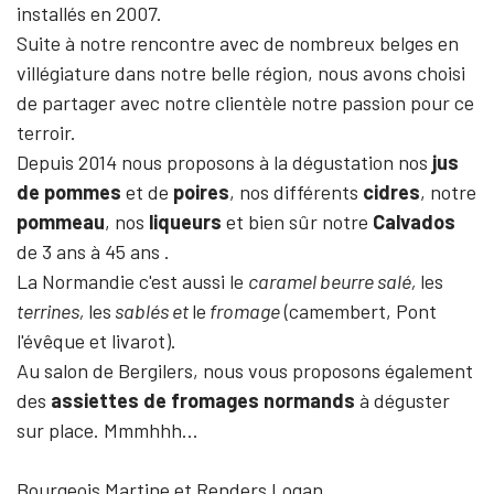
installés en 2007.
Suite à notre rencontre avec de nombreux belges en
villégiature dans notre belle région, nous avons choisi
de partager avec notre clientèle notre passion pour ce
terroir.
Depuis 2014 nous proposons à la dégustation nos
jus
de pommes
et de
poires
, nos différents
cidres
, notre
pommeau
, nos
liqueurs
et bien sûr notre
Calvados
de 3 ans à 45 ans .
La Normandie c'est aussi le
caramel beurre salé,
les
terrines,
les
sablés et
le
fromage
(camembert, Pont
l'évêque et livarot).
Au salon de Bergilers, nous vous proposons également
des
assiettes de fromages
normands
à déguster
sur place. Mmmhhh...
Bourgeois Martine et Renders Logan